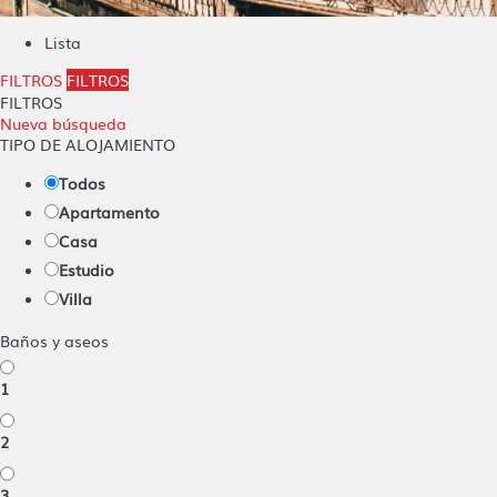
Lista
FILTROS
FILTROS
FILTROS
Nueva búsqueda
TIPO DE ALOJAMIENTO
Todos
Apartamento
Casa
Estudio
Villa
Baños y aseos
1
2
3