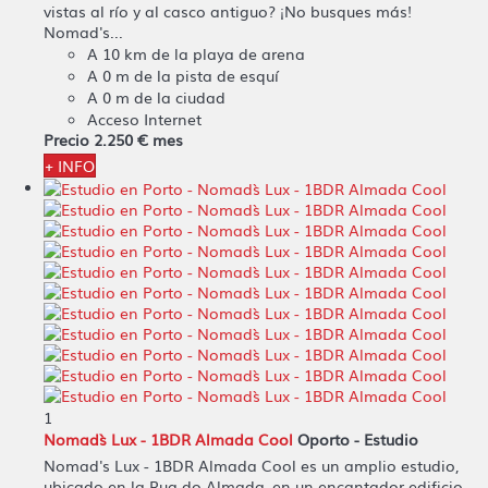
vistas al río y al casco antiguo? ¡No busques más!
Nomad's...
A 10 km de la playa de arena
A 0 m de la pista de esquí
A 0 m de la ciudad
Acceso Internet
Precio
2.250 €
mes
+ INFO
1
Nomad`s Lux - 1BDR Almada Cool
Oporto -
Estudio
Nomad's Lux - 1BDR Almada Cool es un amplio estudio,
ubicado en la Rua do Almada, en un encantador edificio,